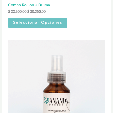
3
2
F
3
5
Combo Roll on + Bruma
.
0
$
33.600,00
$
30.250,00
E
6
,
0
0
Seleccionar Opciones
R
0
0
,
.
0
T
0
.
A