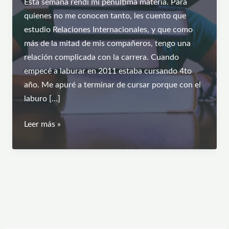
Esta semana rendí mi penúltima materia. Para
quienes no me conocen tanto, les cuento que
estudio Relaciones Internacionales, y que como
más de la mitad de mis compañeros, tengo una
relación complicada con la carrera. Cuando
empecé a laburar en 2011 estaba cursando 4to
año. Me apuré a terminar de cursar porque con el
laburo […]
Exámenes
Leer más »
y
ansiedad:
¿La
30
y
pico
es