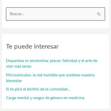
la
vencida?
B
u
s
c
Te puede interesar
a
r
Dopamina vs serotonina: placer, felicidad y el arte de
p
vivir más lento
o
Microvínculos: la red invisible que sostiene nuestro
r
bienestar
:
Si te picó el bichito de la curiosidad…
Carga mental y sesgos de género en medicina