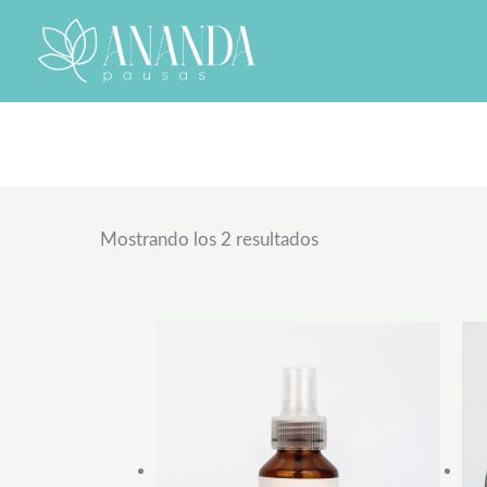
Ir
al
contenido
Ordenado
por
Mostrando los 2 resultados
popularidad