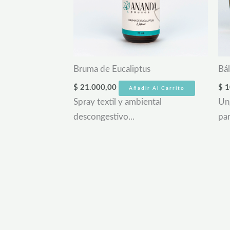
Bruma de Eucaliptus
Bá
$
21.000,00
$
1
Añadir Al Carrito
Spray textil y ambiental
Un
descongestivo...
par